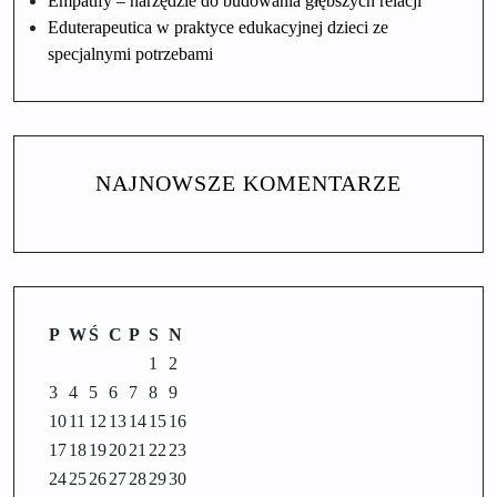
Empatify – narzędzie do budowania głębszych relacji
Eduterapeutica w praktyce edukacyjnej dzieci ze
specjalnymi potrzebami
NAJNOWSZE KOMENTARZE
P
W
Ś
C
P
S
N
1
2
3
4
5
6
7
8
9
10
11
12
13
14
15
16
17
18
19
20
21
22
23
24
25
26
27
28
29
30