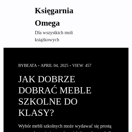
Skip
Księgarnia
to
content
Omega
Dla wszystkich moli
książkowych
BY
BEATA
APRIL 04, 2025
VIEW: 457
JAK DOBRZE
DOBRAĆ MEBLE
SZKOLNE DO
KLASY?
Wybór mebli szkolnych może wydawać się prostą